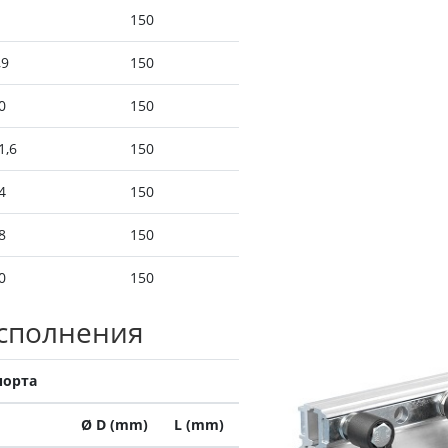
150
,9
150
0
150
1,6
150
4
150
8
150
0
150
исполнения
порта
Ø D (mm)
L (mm)