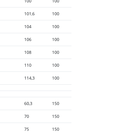
100
100
101,6
100
104
100
106
100
108
100
110
100
114,3
100
60,3
150
70
150
75
150