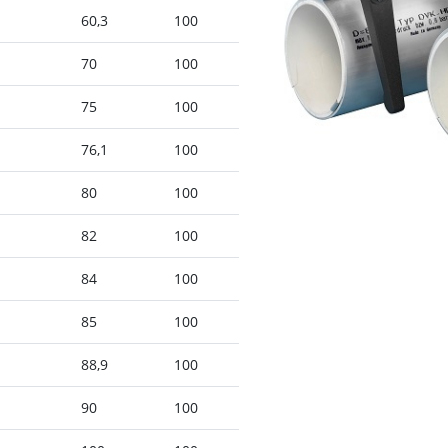
60,3
100
70
100
75
100
76,1
100
80
100
82
100
84
100
85
100
88,9
100
90
100